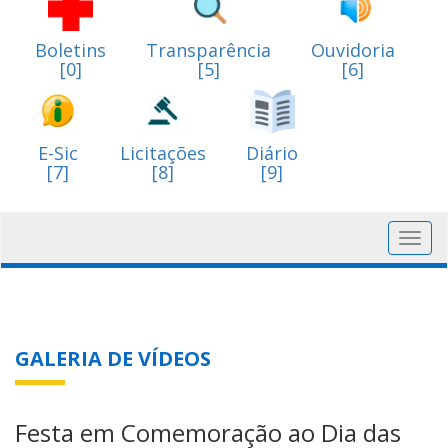
Boletins
Transparência
Ouvidoria
[0]
[5]
[6]
E-Sic
Licitações
Diário
[7]
[8]
[9]
Toggl
navig
GALERIA DE VÍDEOS
Festa em Comemoração ao Dia das