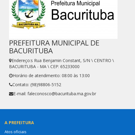
PREFEITURA MUNICIPAL DE
BACURITUBA
Endereço:s Rua Benjamin Constant, S/N \ CENTRO \
BACURITUBA - MA \ CEP: 65233000
Horário de atendimento: 08:00 às 13:00
Contato: (98)98806-5152
E-mail: faleconosco@bacurituba.ma.gov.br
A PREFEITURA
Atos oficiais