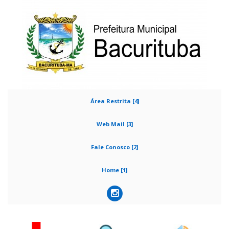
Área Restrita [4]
Web Mail [3]
Fale Conosco [2]
Home [1]