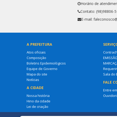
Horário de atendimen
Contato: (98)98806-
E-mail: faleconosco
A PREFEITURA
SERVIÇ
Atos oficiais
Contrac
Composição
EMISSÃO
Boletins Epidemiológicos
MARCAÇÃ
Equipe de Governo
Requerim
Mapa do site
Sala do
Notícias
FALE C
A CIDADE
Entre em
Nossa história
Ouvidori
Hino da cidade
Lei de criação