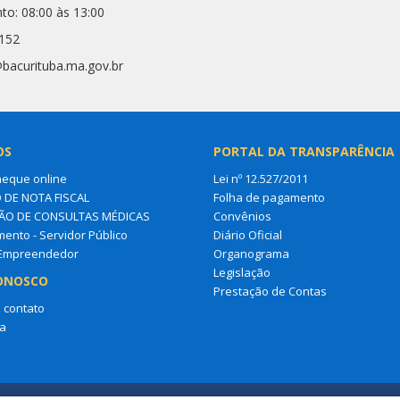
to: 08:00 às 13:00
5152
@bacurituba.ma.gov.br
OS
PORTAL DA TRANSPARÊNCIA
heque online
Lei nº 12.527/2011
 DE NOTA FISCAL
Folha de pagamento
O DE CONSULTAS MÉDICAS
Convênios
ento - Servidor Público
Diário Oficial
 Empreendedor
Organograma
Legislação
ONOSCO
Prestação de Contas
 contato
a