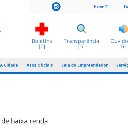
Home [1]
Fa
Boletins
Transparência
Ouvido
[0]
[5]
[6]
A Cidade
Atos Oficiais
Sala do Empreendedor
Servi
s de baixa renda