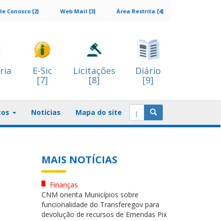
le Conosco [2]
Web Mail [3]
Área Restrita [4]
ria
E-Sic
Licitações
Diário
[7]
[8]
[9]
ços
Notícias
Mapa do site
MAIS NOTÍCIAS
Finanças
CNM orienta Municípios sobre
funcionalidade do Transferegov para
devolução de recursos de Emendas Pix