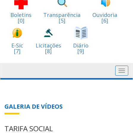
Boletins
Transparência
Ouvidoria
[0]
[5]
[6]
E-Sic
Licitações
Diário
[7]
[8]
[9]
Toggl
navig
GALERIA DE VÍDEOS
TARIFA SOCIAL