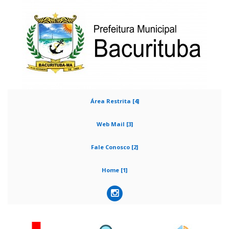
Área Restrita [4]
Web Mail [3]
Fale Conosco [2]
Home [1]