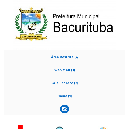
Área Restrita [4]
Web Mail [3]
Fale Conosco [2]
Home [1]