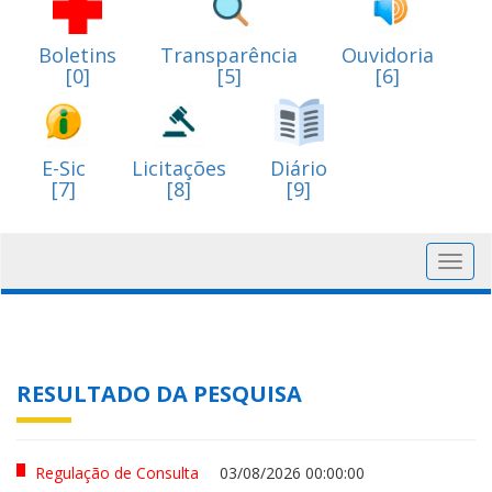
Boletins
Transparência
Ouvidoria
[0]
[5]
[6]
E-Sic
Licitações
Diário
[7]
[8]
[9]
Toggl
navig
RESULTADO DA PESQUISA
Regulação de Consulta
03/08/2026 00:00:00