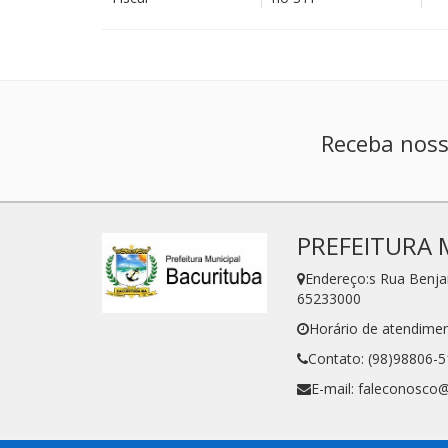
Receba noss
PREFEITURA 
Endereço:s Rua Benj
65233000
Horário de atendimen
Contato: (98)98806-
E-mail: faleconosco