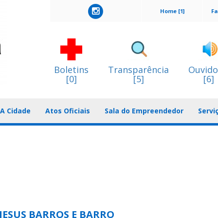
Home [1]
Fa
Boletins
Transparência
Ouvido
[0]
[5]
[6]
A Cidade
Atos Oficiais
Sala do Empreendedor
Servi
 JESUS BARROS E BARRO