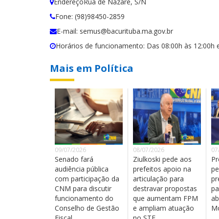
EndereçoRua de Nazaré, S/N
Fone: (98)98450-2859
E-mail: semus@bacurituba.ma.gov.br
Horários de funcionamento: Das 08:00h às 12:00h e
Mais em Política
09/07/2026
08/07/2026
07
Senado fará
Ziulkoski pede aos
Pr
audiência pública
prefeitos apoio na
pe
com participação da
articulação para
pr
CNM para discutir
destravar propostas
pa
funcionamento do
que aumentam FPM
ab
Conselho de Gestão
e ampliam atuação
Mo
Fiscal
no STF