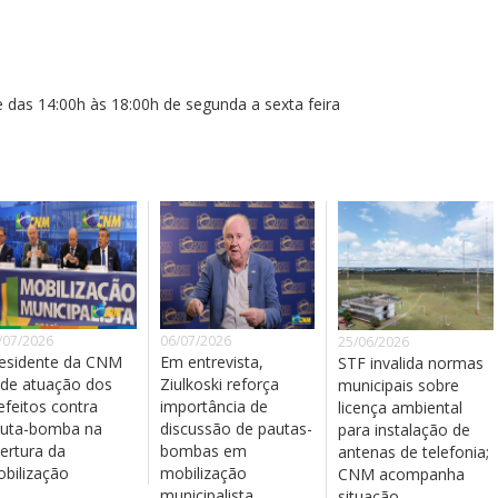
 das 14:00h às 18:00h de segunda a sexta feira
/07/2026
06/07/2026
25/06/2026
esidente da CNM
Em entrevista,
STF invalida normas
de atuação dos
Ziulkoski reforça
municipais sobre
efeitos contra
importância de
licença ambiental
uta-bomba na
discussão de pautas-
para instalação de
ertura da
bombas em
antenas de telefonia;
bilização
mobilização
CNM acompanha
municipalista
situação