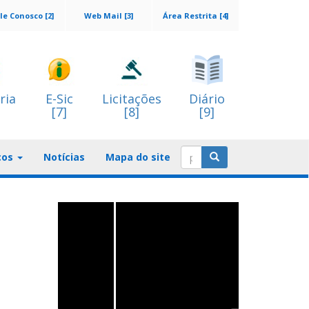
le Conosco [2]
Web Mail [3]
Área Restrita [4]
ria
E-Sic
Licitações
Diário
[7]
[8]
[9]
ços
Notícias
Mapa do site