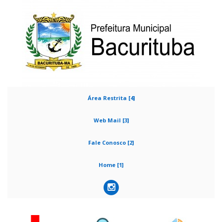
Área Restrita [4]
Web Mail [3]
Fale Conosco [2]
Home [1]