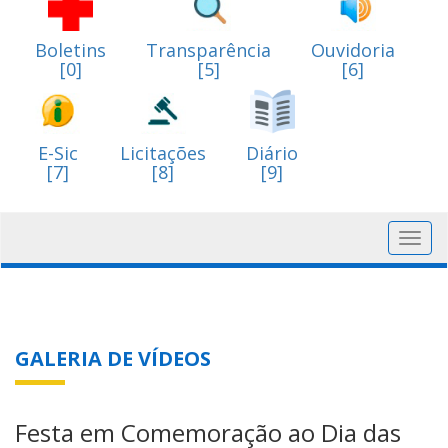
Boletins
Transparência
Ouvidoria
[0]
[5]
[6]
E-Sic
Licitações
Diário
[7]
[8]
[9]
Toggl
navig
GALERIA DE VÍDEOS
Festa em Comemoração ao Dia das