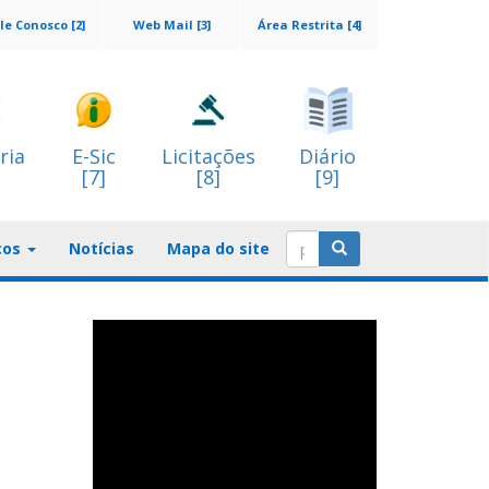
le Conosco [2]
Web Mail [3]
Área Restrita [4]
ria
E-Sic
Licitações
Diário
[7]
[8]
[9]
ços
Notícias
Mapa do site