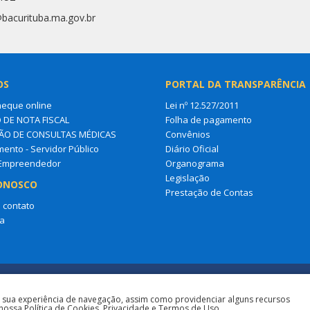
@bacurituba.ma.gov.br
OS
PORTAL DA TRANSPARÊNCIA
heque online
Lei nº 12.527/2011
 DE NOTA FISCAL
Folha de pagamento
O DE CONSULTAS MÉDICAS
Convênios
ento - Servidor Público
Diário Oficial
 Empreendedor
Organograma
Legislação
ONOSCO
Prestação de Contas
 contato
a
a sua experiência de navegação, assim como providenciar alguns recursos
nossa Política de Cookies, Privacidade e Termos de Uso.