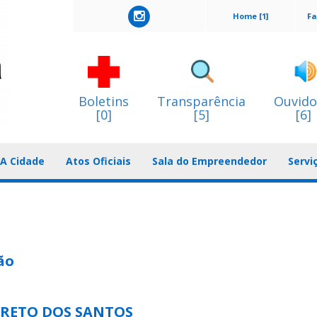
Home [1]
Fa
Boletins
Transparência
Ouvido
[0]
[5]
[6]
A Cidade
Atos Oficiais
Sala do Empreendedor
Servi
ão
RETO DOS SANTOS