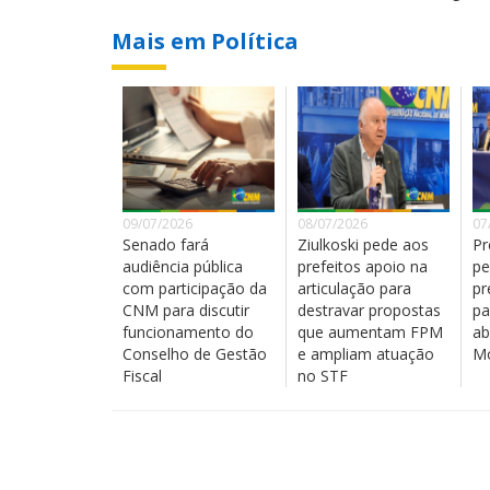
Mais em Política
09/07/2026
08/07/2026
07
Senado fará
Ziulkoski pede aos
Pr
audiência pública
prefeitos apoio na
pe
com participação da
articulação para
pr
CNM para discutir
destravar propostas
pa
funcionamento do
que aumentam FPM
ab
Conselho de Gestão
e ampliam atuação
Mo
Fiscal
no STF