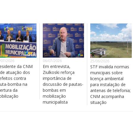
/07/2026
06/07/2026
25/06/2026
esidente da CNM
Em entrevista,
STF invalida normas
de atuação dos
Ziulkoski reforça
municipais sobre
efeitos contra
importância de
licença ambiental
uta-bomba na
discussão de pautas-
para instalação de
ertura da
bombas em
antenas de telefonia;
bilização
mobilização
CNM acompanha
municipalista
situação