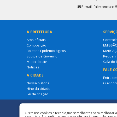
E-mail: faleconosco
A PREFEITURA
SERVIÇ
Atos oficiais
Contrac
Composição
EMISSÃO
Boletins Epidemiológicos
MARCAÇÃ
Equipe de Governo
Requerim
Mapa do site
Sala do
Notícias
FALE C
A CIDADE
Entre em
Nossa história
Ouvidori
Hino da cidade
Lei de criação
Redes Sociais
O site usa cookies e tecnologias semelhantes para melhorar 
essenciais. Ao continuar em nosso site, você concorda com a 