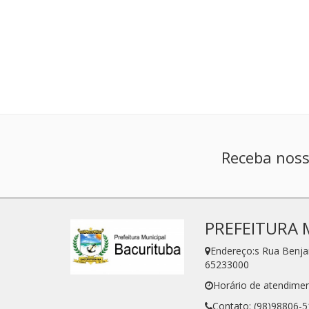
Receba noss
PREFEITURA 
Endereço:s Rua Benj
65233000
Horário de atendimen
Contato: (98)98806-